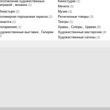
зготовление художественных
Киностудии
(1)
итражей , мозаики
(1)
Мечети
(1)
Монастыри
Музеи
(2)
(3)
олимерная порошковая окраска
Религиозные товары
(1)
(3)
инагога
Театры
(1)
(1)
Филармония
Храмы , Соборы , Церкви
(1)
(8)
удожественные выставки , Галереи
Художественные мастерские
(4)
2)
Художественные салоны
(1)