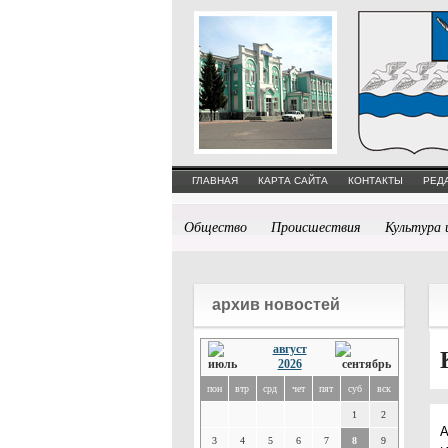
ГЛАВНАЯ
КАРТА САЙТА
КОНТАКТЫ
РЕД
Общество
Происшествия
Культура 
архив новостей
август
2026
пон
втр
срд
чет
пят
суб
вск
1
2
А
3
4
5
6
7
8
9