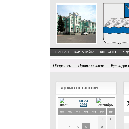
ГЛАВНАЯ
КАРТА САЙТА
КОНТАКТЫ
РЕД
Общество
Происшествия
Культура 
архив новостей
август
2026
пон
втр
срд
чет
пят
суб
вск
1
2
3
4
5
6
7
8
9