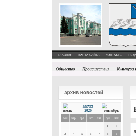
ГЛАВНАЯ
КАРТА САЙТА
КОНТАКТЫ
РЕД
Общество
Происшествия
Культура 
архив новостей
август
2026
пон
втр
срд
чет
пят
суб
вск
1
2
Л
3
4
5
6
7
8
9