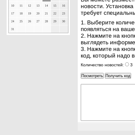
новости. Установка
10
11
12
13
14
15
16
требует специальны
17
18
19
20
21
22
23
1. Выберите количе
24
25
26
27
28
29
30
появляться на ваше
31
2. Нажмите на кноп
выглядеть информе
3. Нажмите на кноп
код, который надо в
Количество новостей:
3