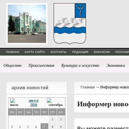
ГЛАВНАЯ
КАРТА САЙТА
КОНТАКТЫ
РЕДАКЦИЯ
ВАКАНСИИ
РЕКЛАМА
Общество
Происшествия
Культура и искусство
Экономика
Информер ново
архив новостей
Главная
август
Информер ново
2026
пон
втр
срд
чет
пят
суб
вск
1
2
3
4
5
6
7
8
9
Вы можете размести