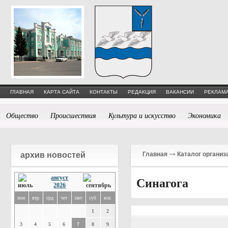
ГЛАВНАЯ
КАРТА САЙТА
КОНТАКТЫ
РЕДАКЦИЯ
ВАКАНСИИ
РЕКЛАМА
Общество
Происшествия
Культура и искусство
Экономика
архив новостей
Главная
Каталог организ
август
Синагога
2026
пон
втр
срд
чет
пят
суб
вск
1
2
3
4
5
6
7
8
9