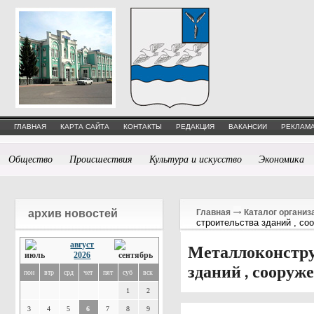
ГЛАВНАЯ
КАРТА САЙТА
КОНТАКТЫ
РЕДАКЦИЯ
ВАКАНСИИ
РЕКЛАМА
Общество
Происшествия
Культура и искусство
Экономика
архив новостей
Главная
Каталог организ
строительства зданий , со
август
Металлоконстру
2026
зданий , сооруж
пон
втр
срд
чет
пят
суб
вск
1
2
3
4
5
6
7
8
9