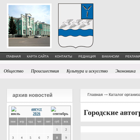
ГЛАВНАЯ
КАРТА САЙТА
КОНТАКТЫ
РЕДАКЦИЯ
ВАКАНСИИ
РЕКЛАМА
Общество
Происшествия
Культура и искусство
Экономика
архив новостей
Главная
Каталог организ
август
Городские автог
2026
пон
втр
срд
чет
пят
суб
вск
1
2
3
4
5
6
7
8
9