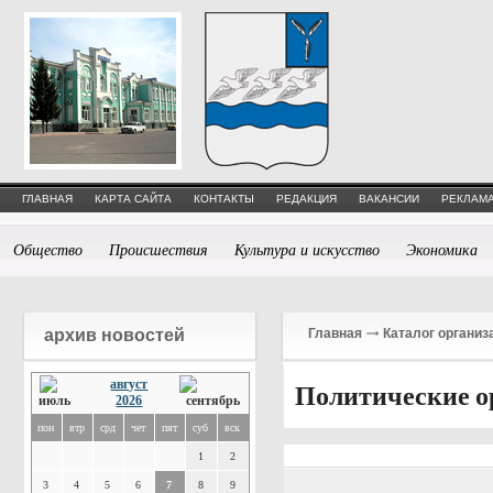
ГЛАВНАЯ
КАРТА САЙТА
КОНТАКТЫ
РЕДАКЦИЯ
ВАКАНСИИ
РЕКЛАМА
Общество
Происшествия
Культура и искусство
Экономика
архив новостей
Главная
Каталог организ
август
Политические о
2026
пон
втр
срд
чет
пят
суб
вск
1
2
3
4
5
6
7
8
9