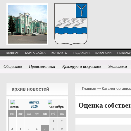
ГЛАВНАЯ
КАРТА САЙТА
КОНТАКТЫ
РЕДАКЦИЯ
ВАКАНСИИ
РЕКЛАМА
Общество
Происшествия
Культура и искусство
Экономика
архив новостей
Главная
Каталог организ
август
Оценка собстве
2026
пон
втр
срд
чет
пят
суб
вск
1
2
3
4
5
6
7
8
9