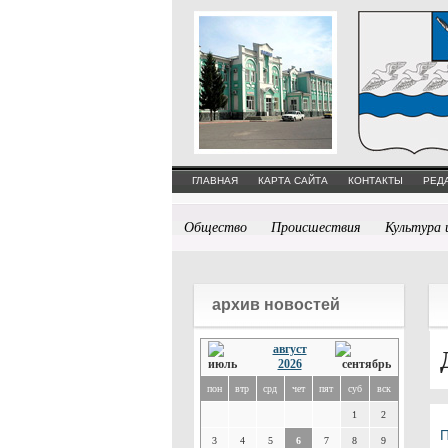
ГЛАВНАЯ
КАРТА САЙТА
КОНТАКТЫ
РЕД
Общество
Происшествия
Культура 
архив новостей
август
2026
пон
втр
срд
чет
пят
суб
вск
1
2
3
4
5
6
7
8
9