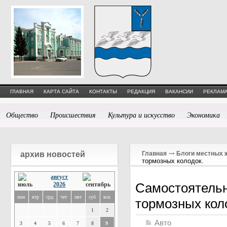
ГЛАВНАЯ
КАРТА САЙТА
КОНТАКТЫ
РЕДАКЦИЯ
ВАКАНСИИ
РЕКЛАМА
Общество
Происшествия
Культура и искусство
Экономика
архив новостей
Главная
Блоги местных 
тормозных колодок.
август
Самостоятель
2026
пон
втр
срд
чет
пят
суб
вск
тормозных кол
1
2
Авто
3
4
5
6
7
8
9