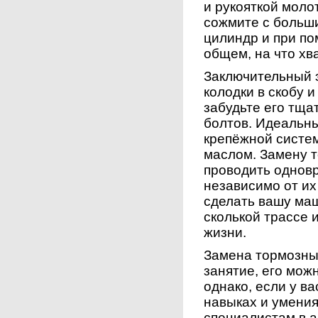
и рукояткой моло
сожмите с больш
цилиндр и при по
общем, на что хв
Заключительный э
колодки в скобу 
забудьте его тща
болтов. Идеальн
крепёжной систе
маслом. Замену 
проводить одновр
независимо от их
сделать вашу ма
сколькой трассе 
жизни.
Замена тормозны
занятие, его мож
однако, если у ва
навыках и умения
специалистам в а