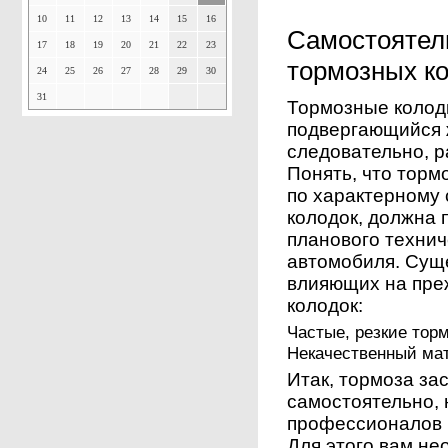
10
11
12
13
14
15
16
Самостоятел
17
18
19
20
21
22
23
тормозных ко
24
25
26
27
28
29
30
31
Тормозные колодк
подвергающийся 
следовательно, р
Понять, что торм
по характерному 
колодок, должна 
планового техни
автомобиля. Сущ
влияющих на пре
колодок:
Частые, резкие тор
Некачественный ма
Итак, тормоза за
самостоятельно, 
профессионалов и
Для этого вам не