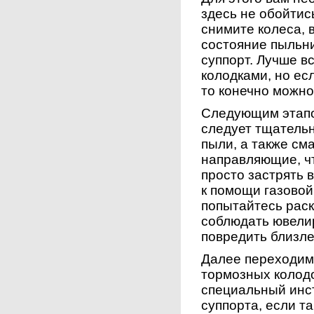
здесь не обойтись
снимите колеса,
состояние пыльни
суппорт. Лучше в
колодками, но ес
то конечно можно
Следующим этапо
следует тщательн
пыли, а также см
направляющие, чт
просто застрять в
к помощи газовой
попытайтесь раск
соблюдать ювели
повредить близл
Далее переходим
тормозных колодо
специальный инс
суппорта, если т