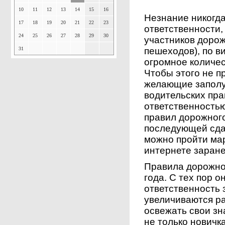
10
11
12
13
14
15
16
Незнание никогда
17
18
19
20
21
22
23
ответственности,
24
25
26
27
28
29
30
участников дорож
31
пешеходов), по в
огромное количес
Чтобы этого не п
желающие заполу
водительских пра
ответственностью
правил дорожного
последующей сда
можно пройти ма
интернете заране
Правила дорожно
года. С тех пор 
ответственность 
увеличиваются р
освежать свои зн
не только новичк