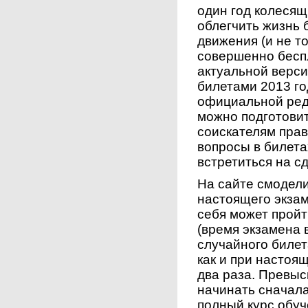
один год колесящ
облегчить жизнь
движения (и не т
совершенно бесп
актуальной верс
билетами 2013 г
официальной ред
можно подготовит
соискателям прав 
вопросы в билета
встретиться на с
На сайте смодел
настоящего экза
себя может пройт
(время экзамена 
случайного билет
как и при настоя
два раза. Превыс
начинать сначала
полный курс обуч