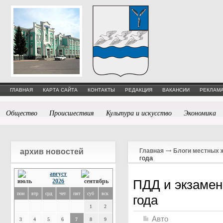
ГЛАВНАЯ
КАРТА САЙТА
КОНТАКТЫ
РЕДАКЦИЯ
ВАКАНСИИ
РЕКЛАМА
Общество
Происшествия
Культура и искусство
Экономика
архив новостей
Главная
Блоги местных 
года
август
ПДД и экзамен
2026
пон
втр
срд
чет
пят
суб
вск
года
1
2
Авто
3
4
5
6
7
8
9