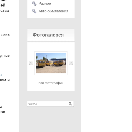
Разное
ней
рства
Авто-объявления
ьских
Фотогалерея
адных
а
ием и
все фотографии
На
тав