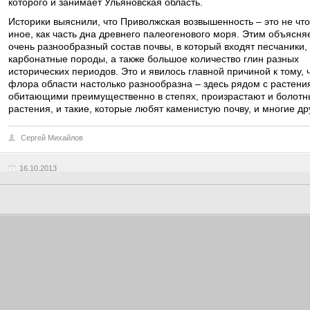
которого и занимает Ульяновская область.
Историки выяснили, что Приволжская возвышенность – это не что
иное, как часть дна древнего палеогенового моря. Этим объясня
очень разнообразный состав почвы, в который входят песчаники,
карбонатные породы, а также большое количество глин разных
исторических периодов. Это и явилось главной причиной к тому, 
флора области настолько разнообразна – здесь рядом с растени
обитающими преимущественно в степях, произрастают и болотн
растения, и такие, которые любят каменистую почву, и многие др
Сергей Михайлов
16.10.2013