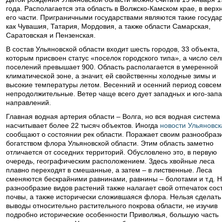
года. Располагается эта область в Волжско-Камском крае, в верх
его части. Приграничными государствами являются такие госуда
как Чувашия, Татария, Мордовия, а также области Самарская,
Саратовская и Пензенская.
В состав Ульяновской области входит шесть городов, 33 объекта,
которым присвоен статус «поселок городского типа», а число сел
поселений превышает 900. Область располагается в умеренной
климатической зоне, а значит, ей свойственны холодные зимы и
высокие температуры летом. Весенний и осенний период совсем
непродолжительные. Ветер чаще всего дует западных и юго-зап
направлений.
Главная водная артерия области – Волга, но вся водная система
насчитывает более 22 тысяч объектов. Иногда
новости Ульяновск
сообщают о состоянии рек области. Поражает своим разнообраз
богатством флора Ульяновской области. Этим область заметно
отличается от соседних территорий. Обусловлено это, в первую
очередь, географическим расположением. Здесь хвойные леса
плавно переходят в смешанные, а затем – в лиственные. Леса
сменяются бескрайними равнинами, равнины – болотами и т.д. 
разнообразие видов растений также налагает свой отпечаток сос
почвы, а также исторически сложившаяся флора. Нельзя сделать
выводы относительно растительного покрова области, не изучив
подробно исторические особенности Приволжья, большую часть