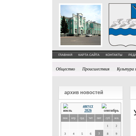
ГЛАВНАЯ
КАРТА САЙТА
КОНТАКТЫ
РЕД
Общество
Происшествия
Культура 
архив новостей
август
2026
пон
втр
срд
чет
пят
суб
вск
1
2
3
4
5
6
7
8
9