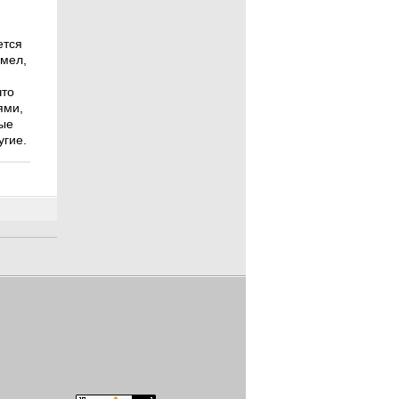
ется
 мел,
что
ями,
ые
угие.