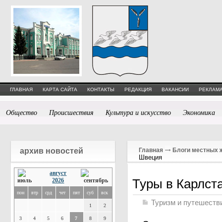
ГЛАВНАЯ
КАРТА САЙТА
КОНТАКТЫ
РЕДАКЦИЯ
ВАКАНСИИ
РЕКЛАМА
Общество
Происшествия
Культура и искусство
Экономика
архив новостей
Главная
Блоги местных 
Швеция
август
Туры в Карлст
2026
пон
втр
срд
чет
пят
суб
вск
Туризм и путешеств
1
2
3
4
5
6
7
8
9