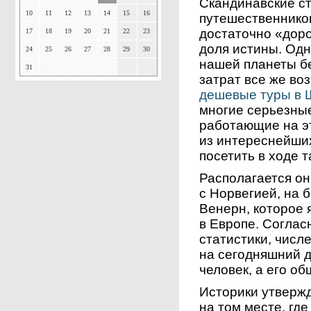
Скандинавские с
10
11
12
13
14
15
16
путешественнико
достаточно «доро
17
18
19
20
21
22
23
доля истины. Одн
24
25
26
27
28
29
30
нашей планеты б
31
затрат все же во
дешевые туры в 
многие серьезны
работающие на э
из интереснейши
посетить в ходе т
Располагается он
с Норвегией, на 
Венерн, которое 
в Европе. Согла
статистики, числ
на сегодняшний д
человек, а его об
Историки утвержд
на том месте, где