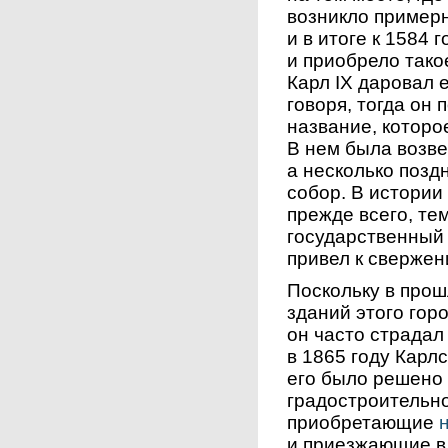
возникло примерн
и в итоге к 1584 
и приобрело тако
Карл IX даровал 
говоря, тогда он
название, которо
В нем была возве
а несколько поз
собор. В истории
прежде всего, тем
государственный 
привел к свержен
Поскольку в про
зданий этого гор
он часто страдал 
в 1865 году Карл
его было решено 
градостроительно
приобретающие
и приезжающие в 