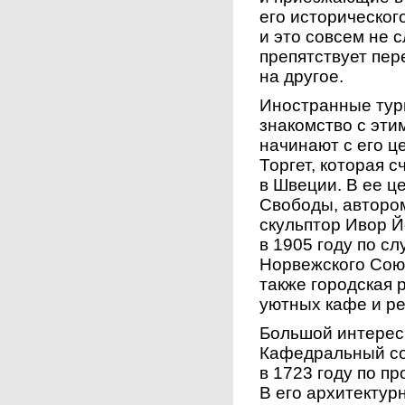
его историческог
и это совсем не с
препятствует пер
на другое.
Иностранные тур
знакомство с эт
начинают с его 
Торгет, которая 
в Швеции. В ее 
Свободы, автором
скульптор Ивор 
в 1905 году по с
Норвежского Союз
также городская
уютных кафе и р
Большой интерес
Кафедральный со
в 1723 году по п
В его архитекту