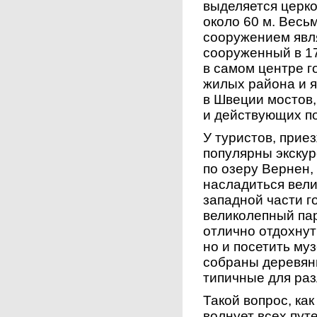
выделяется церк
около 60 м. Вес
сооружением явл
сооруженный в 1
в самом центре г
жилых района и 
в Швеции мостов,
и действующих по
У туристов, прие
популярны экску
по озеру Вернен,
насладиться вел
западной части г
великолепный пар
отлично отдохнут
но и посетить му
собраны деревян
типичные для раз
Такой вопрос, как
волнует всех пу