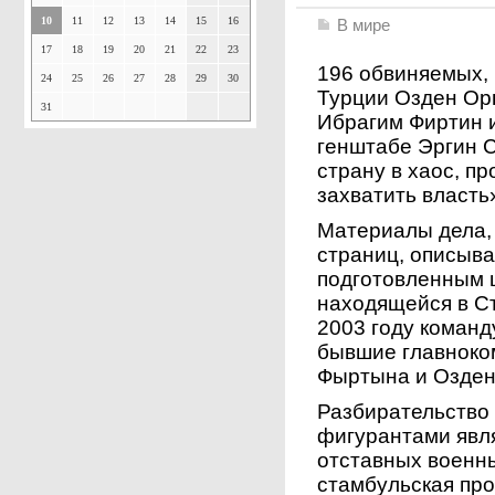
10
11
12
13
14
15
16
В мире
17
18
19
20
21
22
23
196 обвиняемых, 
24
25
26
27
28
29
30
Турции Озден Ор
31
Ибрагим Фиртин 
генштабе Эргин С
страну в хаос, п
захватить власть
Материалы дела, 
страниц, описыв
подготовленным 
находящейся в С
2003 году коман
бывшие главнок
Фыртына и Озден
Разбирательство 
фигурантами явл
отставных военны
стамбульская про