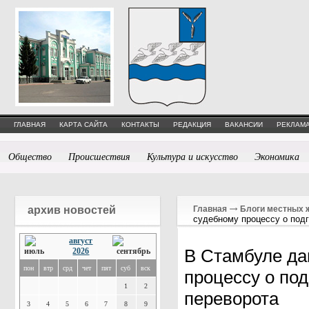
ГЛАВНАЯ
КАРТА САЙТА
КОНТАКТЫ
РЕДАКЦИЯ
ВАКАНСИИ
РЕКЛАМА
Общество
Происшествия
Культура и искусство
Экономика
архив новостей
Главная
Блоги местных 
судебному процессу о подг
август
В Стамбуле да
2026
пон
втр
срд
чет
пят
суб
вск
процессу о под
1
2
переворота
3
4
5
6
7
8
9