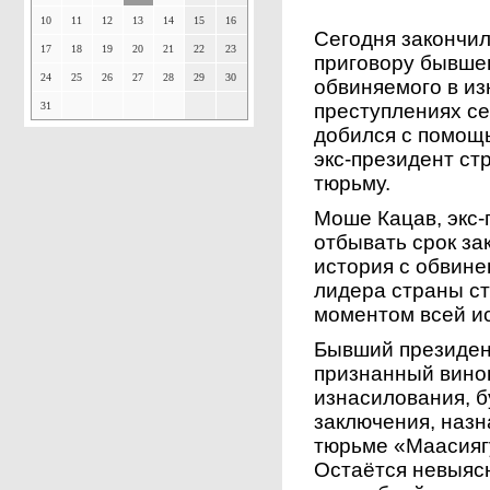
10
11
12
13
14
15
16
Сегодня закончил
17
18
19
20
21
22
23
приговору бывше
24
25
26
27
28
29
30
обвиняемого в из
31
преступлениях се
добился с помощь
экс-президент ст
тюрьму.
Моше Кацав, экс-
отбывать срок за
история с обвине
лидера страны с
моментом всей и
Бывший президен
признанный вино
изнасилования, б
заключения, назн
тюрьме «Маасиягу
Остаётся невыясн