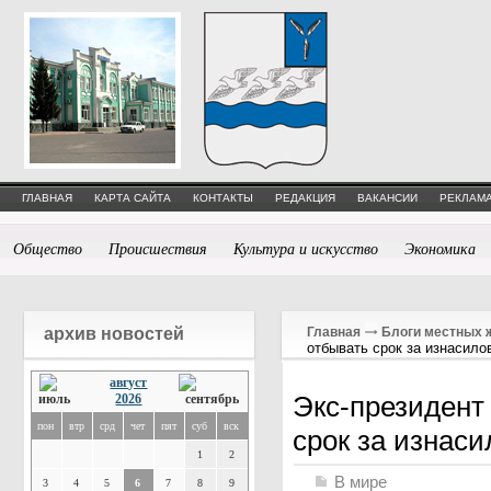
ГЛАВНАЯ
КАРТА САЙТА
КОНТАКТЫ
РЕДАКЦИЯ
ВАКАНСИИ
РЕКЛАМА
Общество
Происшествия
Культура и искусство
Экономика
архив новостей
Главная
Блоги местных 
отбывать срок за изнасило
август
Экс-президент
2026
пон
втр
срд
чет
пят
суб
вск
срок за изнас
1
2
В мире
3
4
5
6
7
8
9