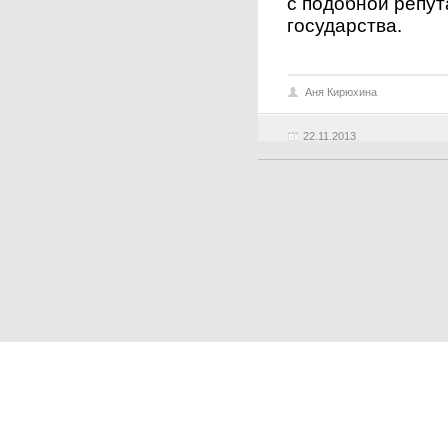
с подобной репут
государства.
Аня Кирюхина
22.11.2013