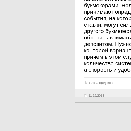
букмекерами. Нел
принимают опреде
события, на кото
ставки, могут си
другого букмекер
обратить вниман
депозитом. Нужн
конторой вариан
причем в этом сл
количество систе
а скорость и удо
Света Щедрина
11.12.2013