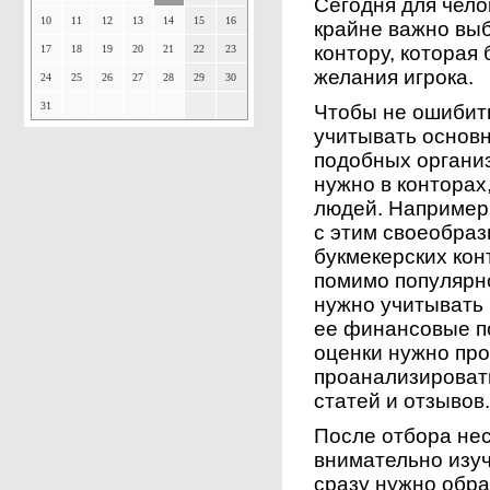
Сегодня для чело
10
11
12
13
14
15
16
крайне важно вы
контору, которая
17
18
19
20
21
22
23
желания игрока.
24
25
26
27
28
29
30
31
Чтобы не ошибить
учитывать основ
подобных организ
нужно в конторах
людей. Например
с этим своеобра
букмекерских кон
помимо популярн
нужно учитывать
ее финансовые п
оценки нужно про
проанализировать
статей и отзывов
После отбора нес
внимательно изуч
сразу нужно обр