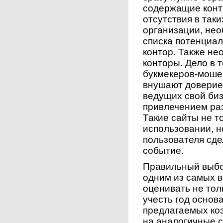
содержащие конт
отсутствия в так
организации, нео
списка потенциа
контор. Также не
конторы. Дело в 
букмекеров-мошен
внушают доверие
ведущих свой би
привлечением ра
Такие сайты не т
использовании, н
пользователя сде
событие.
Правильный выбо
одним из самых 
оценивать не тол
учесть год основ
предлагаемых к
на аналогичные 