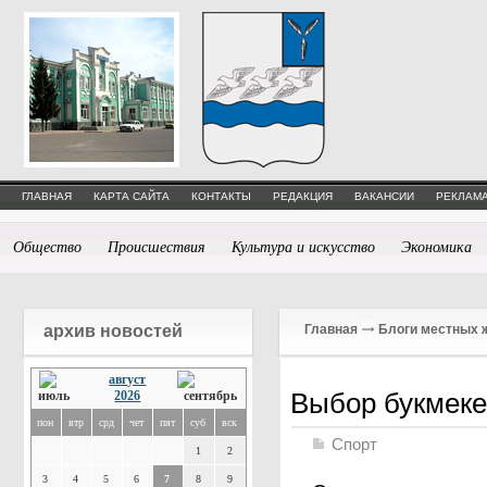
ГЛАВНАЯ
КАРТА САЙТА
КОНТАКТЫ
РЕДАКЦИЯ
ВАКАНСИИ
РЕКЛАМА
Общество
Происшествия
Культура и искусство
Экономика
архив новостей
Главная
Блоги местных 
август
Выбор букмеке
2026
пон
втр
срд
чет
пят
суб
вск
Спорт
1
2
3
4
5
6
7
8
9