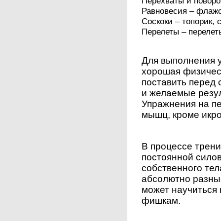
Перехваты и поворо
Равновесия – флажо
Соскоки – топорик, 
Перелеты – перелет
Для выполнения 
хорошая физическ
поставить перед 
и желаемые резул
Упражнения на пе
мышц, кроме икр
В процессе трен
постоянной силов
собственного тел
абсолютно разны
может научиться
фишкам.