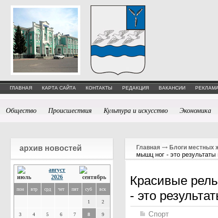
ГЛАВНАЯ
КАРТА САЙТА
КОНТАКТЫ
РЕДАКЦИЯ
ВАКАНСИИ
РЕКЛАМА
Общество
Происшествия
Культура и искусство
Экономика
архив новостей
Главная
Блоги местных 
мышц ног - это результаты
август
Красивые рел
2026
пон
втр
срд
чет
пят
суб
вск
- это результа
1
2
Спорт
3
4
5
6
7
8
9