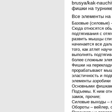
brusya/kak-nauchit
фишки на турнике
Все элементы на 
Базовые (силовые) 
Сюда относятся обы
подтягивания с отя
развить мышцы спин
начинается все дал
того, как атлет нау
выполнять подтягив
более сложным эле
Фишки на переклади
прорабатывают мыш
эластичность и под
элементы аэробики 
Основными фишками
Подъемы. К ним отн
замок, прочие;
Силовые выходы – п
Обороты – вейлер, 