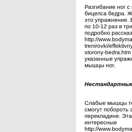
Разгибание ног с
бицепса бедра. 
это упражнение.
по 10-12 раз в т
подробно расска
http://www.bodymas
trenirovki/effekti
storony-bedra.ht
указанные упражн
мышцы ног.
Нестандартные 
Слабые мышцы тел
смогут побороть
перекладине. Эта
интересные
http://www.bodymas