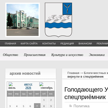
ГЛАВНАЯ
КАРТА САЙТА
КОНТАКТЫ
РЕДАКЦИЯ
ВАКАНСИИ
РЕКЛАМА
Общество
Происшествия
Культура и искусство
Экономика
архив новостей
Главная
Блоги местных 
вернули в спецприёмник
август
Голодающего У
2026
пон
втр
срд
чет
пят
суб
вск
спецприёмник
1
2
Политика
3
4
5
6
7
8
9