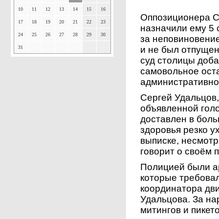
10
11
12
13
14
15
16
Оппозиционера С
17
18
19
20
21
22
23
назначили ему 5 
24
25
26
27
28
29
30
за неповиновение
31
и не был отпущен
суд столицы добав
самовольное ост
административно
Сергей Удальцов
объявленной голо
доставлен в боль
здоровья резко у
выписке, несмотр
говорит о своём 
Полицией были а
которые требовал
координатора дв
Удальцова. За н
митингов и пикет