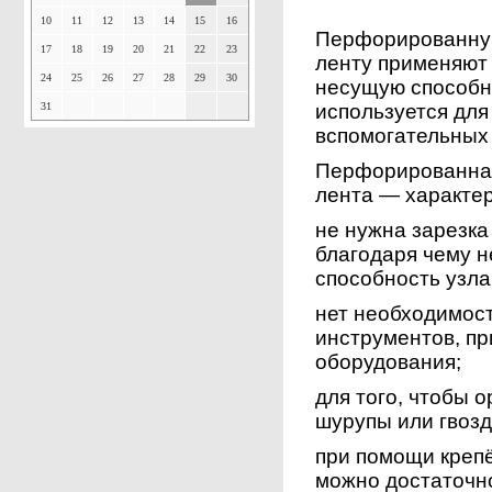
10
11
12
13
14
15
16
Перфорированну
17
18
19
20
21
22
23
ленту применяют 
24
25
26
27
28
29
30
несущую способно
31
используется для
вспомогательных
Перфорированная
лента — характер
не нужна зарезка
благодаря чему н
способность узла,
нет необходимос
инструментов, п
оборудования;
для того, чтобы 
шурупы или гвозд
при помощи креп
можно достаточн