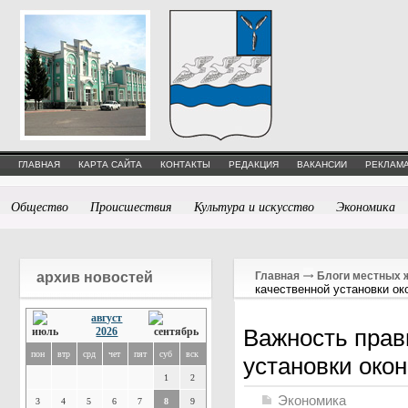
ГЛАВНАЯ
КАРТА САЙТА
КОНТАКТЫ
РЕДАКЦИЯ
ВАКАНСИИ
РЕКЛАМА
Общество
Происшествия
Культура и искусство
Экономика
архив новостей
Главная
Блоги местных 
качественной установки ок
август
Важность прав
2026
пон
втр
срд
чет
пят
суб
вск
установки окон
1
2
Экономика
3
4
5
6
7
8
9