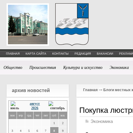
ГЛАВНАЯ
КАРТА САЙТА
КОНТАКТЫ
РЕДАКЦИЯ
ВАКАНСИИ
РЕКЛАМА
Общество
Происшествия
Культура и искусство
Экономика
архив новостей
Главная
Блоги местных 
август
Покупка люст
2026
пон
втр
срд
чет
пят
суб
вск
Экономика
1
2
3
4
5
6
7
8
9