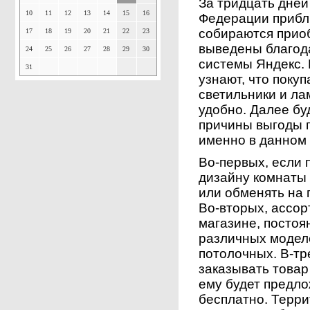
За тридцать дней
10
11
12
13
14
15
16
Федерации прибл
собираются прио
17
18
19
20
21
22
23
выведены благод
24
25
26
27
28
29
30
системы Яндекс. 
31
узнают, что поку
светильники и л
удобно. Далее б
причины выгоды 
именно в данном 
Во-первых, если 
дизайну комнаты 
или обменять на
Во-вторых, ассор
магазине, постоя
различных моделе
потолочных. В-тр
заказывать товар
ему будет предл
бесплатно. Терри