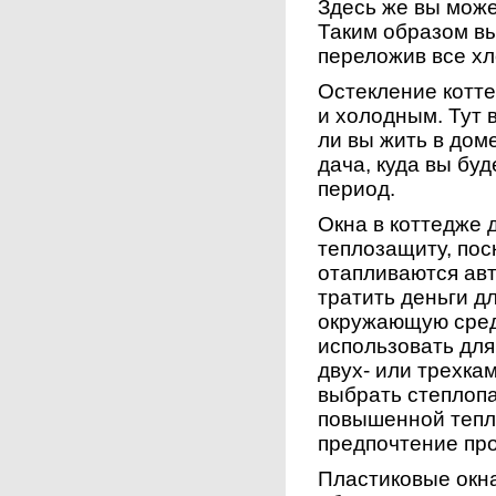
Здесь же вы може
Таким образом вы
переложив все х
Остекление котте
и холодным. Тут в
ли вы жить в дом
дача, куда вы бу
период.
Окна в коттедже
теплозащиту, поск
отапливаются авт
тратить деньги д
окружающую сред
использовать для
двух- или трехк
выбрать степлоп
повышенной тепл
предпочтение пр
Пластиковые окна