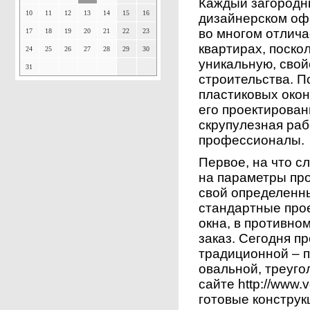
Каждый загородн
10
11
12
13
14
15
16
дизайнерском оф
во многом отлича
17
18
19
20
21
22
23
квартирах, поско
24
25
26
27
28
29
30
уникальную, свой
31
строительства. 
пластиковых окон
его проектирован
скрупулезная ра
профессионалы.
Первое, на что с
на параметры про
свой определенны
стандартные прое
окна, в противно
заказ. Сегодня п
традиционной – 
овальной, треуго
сайте http://www.
готовые конструкц