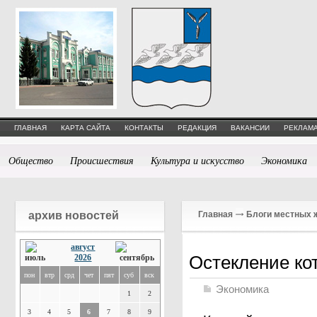
ГЛАВНАЯ
КАРТА САЙТА
КОНТАКТЫ
РЕДАКЦИЯ
ВАКАНСИИ
РЕКЛАМА
Общество
Происшествия
Культура и искусство
Экономика
архив новостей
Главная
Блоги местных 
август
Остекление ко
2026
пон
втр
срд
чет
пят
суб
вск
Экономика
1
2
3
4
5
6
7
8
9