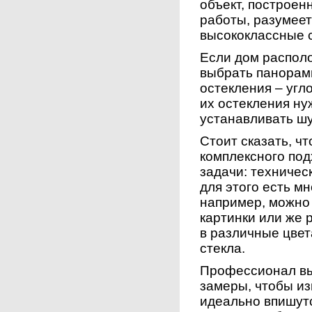
объект, построен
работы, разумее
высококлассные 
Если дом распол
выбрать панорам
остекления – угло
их остекления н
устанавливать шу
Стоит сказать, ч
комплексного под
задачи: техничес
для этого есть м
например, можно
картинки или же 
в различные цве
стекла.
Профессионал вы
замеры, чтобы из
идеально впишут