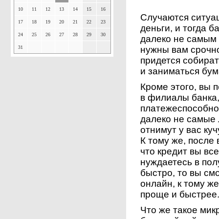
10
11
12
13
14
15
16
Случаются ситуац
17
18
19
20
21
22
23
деньги, и тогда 
24
25
26
27
28
29
30
далеко не самым
31
нужны вам срочно
придется собира
и заниматься бум
Кроме этого, вы 
в филиалы банка,
платежеспособно
далеко не самые 
отнимут у вас куч
К тому же, после 
что кредит вы все
нуждаетесь в пол
быстро, то вы см
онлайн, к тому ж
проще и быстрее
Что же такое мик