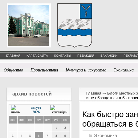
ГЛАВНАЯ
КАРТА САЙТА
КОНТАКТЫ
РЕДАКЦИЯ
ВАКАНСИИ
РЕКЛАМА
Общество
Происшествия
Культура и искусство
Экономика
архив новостей
Главная
Блоги местных 
и не обращаться в банковс
август
Как быстро зан
2026
пон
втр
срд
чет
пят
суб
вск
обращаться в 
1
2
Экономика
3
4
5
6
7
8
9