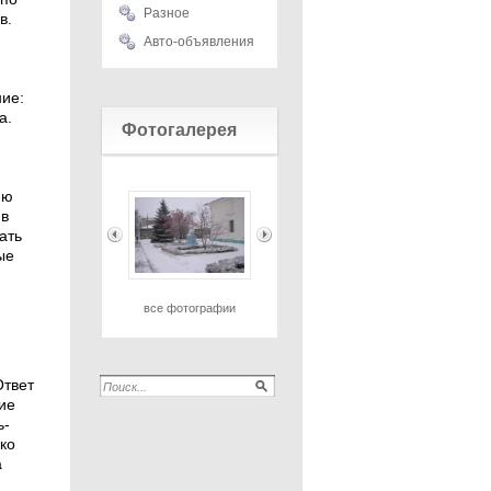
Разное
в.
Авто-объявления
ие:
а.
Фотогалерея
ию
 в
ать
ые
все фотографии
твет
ие
ь-
ко
а