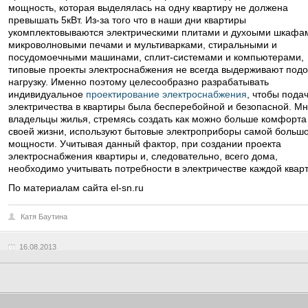
мощность, которая выделялась на одну квартиру не должена
превышать 5кВт. Из-за того что в наши дни квартиры
укомплектовываются электрическими плитами и духоыми шкафа
микроволновыми печами и мультиварками, стиральными и
посудомоечными машинами, сплит-системами и компьютерами,
типовые проекты электроснабжения не всегда выдерживают под
нагрузку. Именно поэтому целесообразно разрабатывать
индивидуальное
проектирование электроснабжения
, чтобы пода
электричества в квартиры была бесперебойной и безопасной. Мн
владельцы жилья, стремясь создать как можно больше комфорта
своей жизни, используют бытовые электроприборы самой больш
мощности. Учитывая данный фактор, при создании проекта
электроснабжения квартиры и, следовательно, всего дома,
необходимо учитывать потребности в электричестве каждой квар
По материалам сайта el-sn.ru
Катя Баутина
16.08.2013