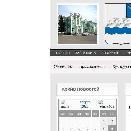
ГЛАВНАЯ
КАРТА САЙТА
КОНТАКТЫ
РЕД
Общество
Происшествия
Культура 
архив новостей
август
2026
пон
втр
срд
чет
пят
суб
вск
1
2
3
4
5
6
7
8
9