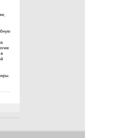
ми,
обную
ча
огие
 в
ой
тиры.