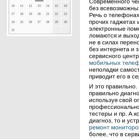
Современного че
10
11
12
13
14
15
16
без всевозможных
Речь о телефонах
17
18
19
20
21
22
23
прочих гаджетах и
24
25
26
27
28
29
30
электронные пом
31
ломаются и выход
не в силах перен
без интернета и 
сервисного цент
мобильных теле
неполадки самост
приводит его в с
И это правильно.
правильно диагно
используя свой о
профессионально
тестеры и пр. А 
диагноз, то и ус
ремонт мониторо
более, что в сер