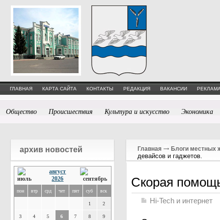
ГЛАВНАЯ
КАРТА САЙТА
КОНТАКТЫ
РЕДАКЦИЯ
ВАКАНСИИ
РЕКЛАМА
Общество
Происшествия
Культура и искусство
Экономика
архив новостей
Главная
Блоги местных 
девайсов и гаджетов.
август
Скорая помощь
2026
пон
втр
срд
чет
пят
суб
вск
Hi-Tech и интернет
1
2
3
4
5
6
7
8
9