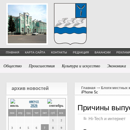
ГЛАВНАЯ
КАРТА САЙТА
КОНТАКТЫ
РЕДАКЦИЯ
ВАКАНСИИ
РЕКЛАМА
Общество
Происшествия
Культура и искусство
Экономика
архив новостей
Главная
Блоги местных 
iPhone 5с
август
Причины выпус
2026
пон
втр
срд
чет
пят
суб
вск
Hi-Tech и интернет
1
2
3
4
5
6
7
8
9