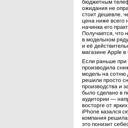
бюджетным телеф
ожидания не опра
стоит дешевле, ч
цена ниже всего 
начинка его практ
Получается, что 
в модельном ряду
и её действитель
магазине Apple в
Если раньше при
производила сни
модель на сотню 
решили просто сн
производства и з
было сделано в п
аудитории — напр
восторге от ярких
iPhone казался ск
компания решила 
это понизит себе