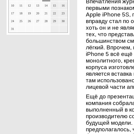
Впечатления жур
10
11
12
13
14
15
16
первыми познако
Apple iPhone 5S, 
17
18
19
20
21
22
23
вправду стал по 
24
25
26
27
28
29
30
хоть он и не явл
31
тех, что предста
большинством см
лёгкий. Впрочем,
iPhone 5 всё ещё
монолитного, кре
корпуса изготов
является вставка
там использовано 
лицевой части ап
Ещё до презентац
компания собрал
выполненный в ко
производителю со
будущей модели.
предполагалось, 