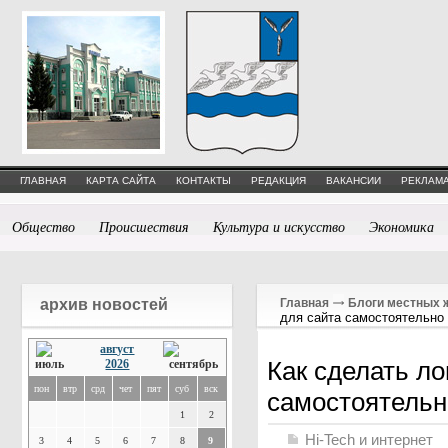
ГЛАВНАЯ
КАРТА САЙТА
КОНТАКТЫ
РЕДАКЦИЯ
ВАКАНСИИ
РЕКЛАМА
Общество
Происшествия
Культура и искусство
Экономика
архив новостей
Главная
Блоги местных 
для сайта самостоятельно
август
Как сделать ло
2026
пон
втр
срд
чет
пят
суб
вск
самостоятельн
1
2
Hi-Tech и интернет
3
4
5
6
7
8
9