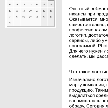
10
11
12
13
14
15
16
Опытный вебмаст
17
18
19
20
21
22
23
нюансы при прод
24
25
26
27
28
29
30
Оказывается, мн
31
самостоятельно,
профессионалам.
логотип, достато
сервисы, либо ум
программой Phot
Для чего нужен ло
сделать, мы расс
Что такое логоти
Изначально логот
марку компании,
продукцию. Таким
выделиться среди
запоминалась по
образу. Сегодня 