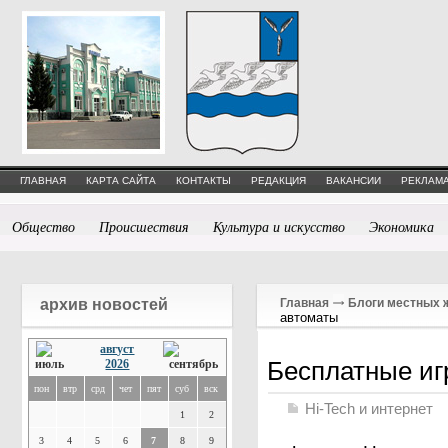
ГЛАВНАЯ
КАРТА САЙТА
КОНТАКТЫ
РЕДАКЦИЯ
ВАКАНСИИ
РЕКЛАМА
Общество
Происшествия
Культура и искусство
Экономика
архив новостей
Главная
Блоги местных 
автоматы
август
Бесплатные иг
2026
пон
втр
срд
чет
пят
суб
вск
Hi-Tech и интернет
1
2
3
4
5
6
7
8
9