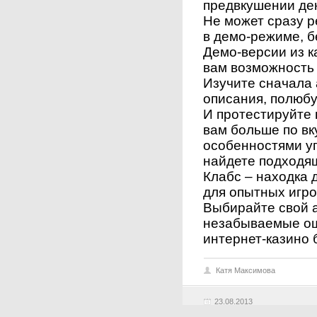
предвкушении де
Не может сразу р
в демо-режиме, б
Демо-версии из к
вам возможность
Изучите сначала 
описания, полюб
И протестируйте 
вам больше по вк
особенностями у
найдете подходящ
Клабс – находка д
для опытных игрок
Выбирайте свой 
незабываемые ощ
интернет-казино 
Катя Максимова
23.08.2013