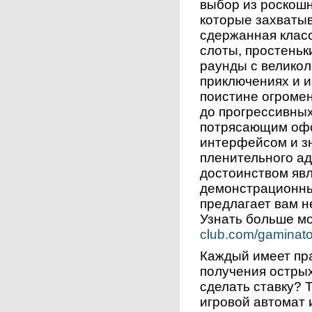
выбор из роскошн
которые захватыв
сдержанная класс
слоты, простеньк
раунды с велико
приключениях и 
поистине огромен
до прогрессивных
потрясающим оф
интерфейсом и з
пленительного а
достоинством яв
демонстрационны
предлагает вам н
Узнать больше м
club.com/gaminato
Каждый имеет пр
получения остры
сделать ставку?
игровой автомат