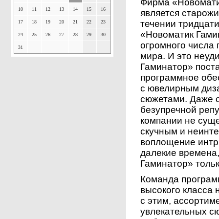
Фирма «Новомати
10
11
12
13
14
15
16
является старожи
течении тридцати
17
18
19
20
21
22
23
«Новоматик Гами
24
25
26
27
28
29
30
огромного числа 
31
мира. И это неуд
Гаминатор» поста
программное обес
с ювелирным диз
сюжетами. Даже с
безупречной репу
компании не суще
скучным и неинте
воплощение интри
далекие времена
Гаминатор» тольк
Команда програм
высокого класса 
с этим, ассортим
увлекательных с