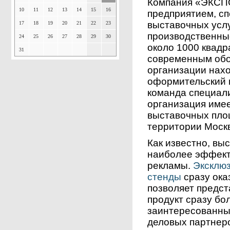
Компания «ЭКСП
10
11
12
13
14
15
16
предприятием, с
выставочных услу
17
18
19
20
21
22
23
производственны
24
25
26
27
28
29
30
около 1000 квад
31
современным обо
организации нахо
оформительский ц
команда специали
организация име
выставочных пло
территории Моск
Как известно, вы
наиболее эффект
рекламы.
Эксклю
стенды
сразу ока
позволяет предст
продукт сразу б
заинтересованны
деловых партнеро