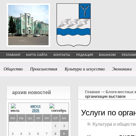
ГЛАВНАЯ
КАРТА САЙТА
КОНТАКТЫ
РЕДАКЦИЯ
ВАКАНСИИ
РЕКЛАМА
Общество
Происшествия
Культура и искусство
Экономика
архив новостей
Главная
Блоги местных 
организации выставок
август
Услуги по орг
2026
пон
втр
срд
чет
пят
суб
вск
Культура и обществ
1
2
3
4
5
6
7
8
9