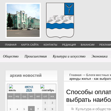
ГЛАВНАЯ
КАРТА САЙТА
КОНТАКТЫ
РЕДАКЦИЯ
ВАКАНСИИ
РЕКЛАМА
Общество
Происшествия
Культура и искусство
Экономика
архив новостей
Главная
Блоги местных 
аренды жилья - как выбра
август
Способы оплат
2026
пон
втр
срд
чет
пят
суб
вск
выбрать наибо
1
2
Культура и обществ
3
4
5
6
7
8
9