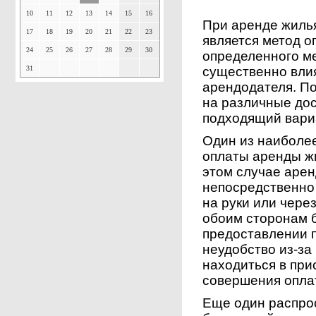
10
11
12
13
14
15
16
При аренде жиль
17
18
19
20
21
22
23
является метод о
24
25
26
27
28
29
30
определенного м
31
существенно влия
арендодателя. П
на различные до
подходящий вари
Один из наиболе
оплаты аренды жи
этом случае арен
непосредственно
на руки или чере
обоим сторонам 
предоставлении 
неудобство из-за
находиться в при
совершения опла
Еще один распро