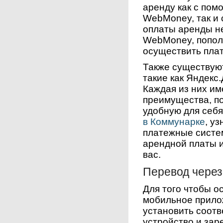
аренду как с пом
WebMoney, так и 
оплаты аренды не
WebMoney, попол
осуществить пла
Также существую
такие как Яндекс.Д
Каждая из них им
преимущества, п
удобную для себ
в Коммунарке
, у
платежные систе
арендной платы 
вас.
Перевод чере
Для того чтобы о
мобильное прило
установить соот
устройство и зар