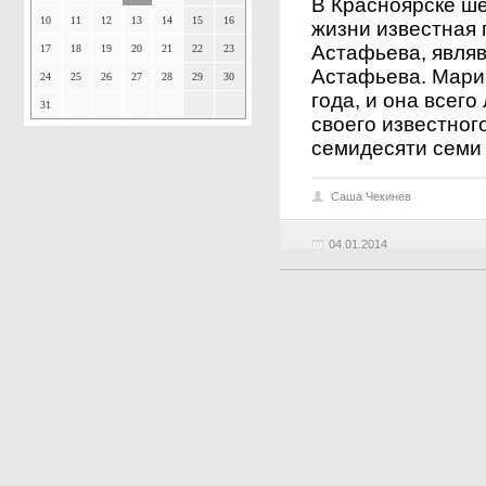
В Красноярске ш
10
11
12
13
14
15
16
жизни известная
Астафьева, явля
17
18
19
20
21
22
23
Астафьева. Мари
24
25
26
27
28
29
30
года, и она всег
31
своего известног
семидесяти семи л
Саша Чекинев
04.01.2014