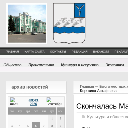
ГЛАВНАЯ
КАРТА САЙТА
КОНТАКТЫ
РЕДАКЦИЯ
ВАКАНСИИ
РЕКЛАМА
Общество
Происшествия
Культура и искусство
Экономика
архив новостей
Главная
Блоги местных 
Корякина-Астафьева
август
Скончалась М
2026
пон
втр
срд
чет
пят
суб
вск
Культура и обществ
1
2
3
4
5
6
7
8
9