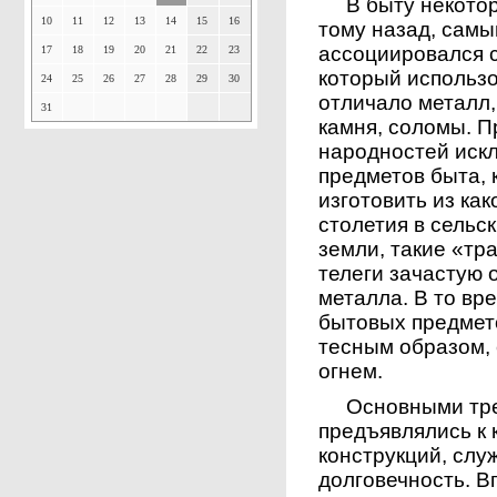
В быту некоторы
10
11
12
13
14
15
16
тому назад, сам
ассоциировался 
17
18
19
20
21
22
23
который использо
24
25
26
27
28
29
30
отличало металл, 
31
камня, соломы. П
народностей иск
предметов быта,
изготовить из как
столетия в сельс
земли, такие «тр
телеги зачастую
металла. В то вр
бытовых предмето
тесным образом,
огнем.
Основными треб
предъявлялись к 
конструкций, слу
долговечность. В