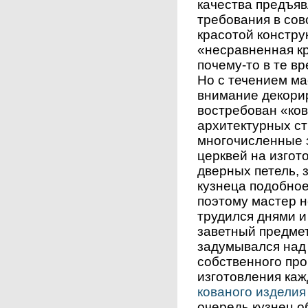
качества предъя
требования в сов
красотой констру
«несравненная к
почему-то в те в
Но с течением ма
внимание декори
востребован «ков
архитектурных с
многочисленные 
церквей на изгот
дверных петель, 
кузнеца подобно
поэтому мастер н
трудился днями и
заветный предмет
задумывался над
собственного про
изготовления каж
кованого изделия
очередь кузнец о