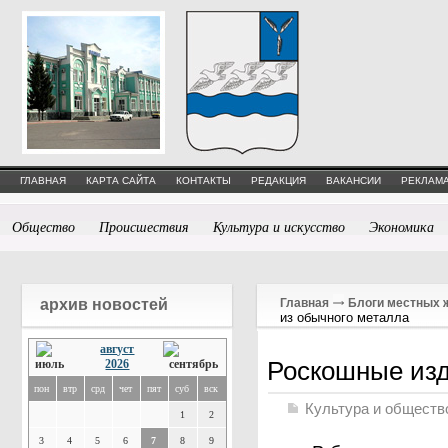
ГЛАВНАЯ
КАРТА САЙТА
КОНТАКТЫ
РЕДАКЦИЯ
ВАКАНСИИ
РЕКЛАМА
Общество
Происшествия
Культура и искусство
Экономика
архив новостей
Главная
Блоги местных 
из обычного металла
август
Роскошные изд
2026
пон
втр
срд
чет
пят
суб
вск
Культура и обществ
1
2
3
4
5
6
7
8
9