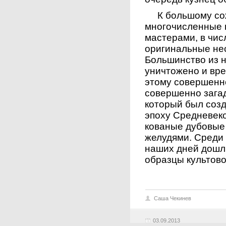
К большому сож
многочисленные 
мастерами, в чи
оригинальные не
Большинство из н
уничтожено и вре
этому совершенн
совершенно загад
который был соз
эпоху Средневеко
кованые дубовые 
желудями. Среди
наших дней дошл
образцы культово
Саша Чекинев
03.09.2013