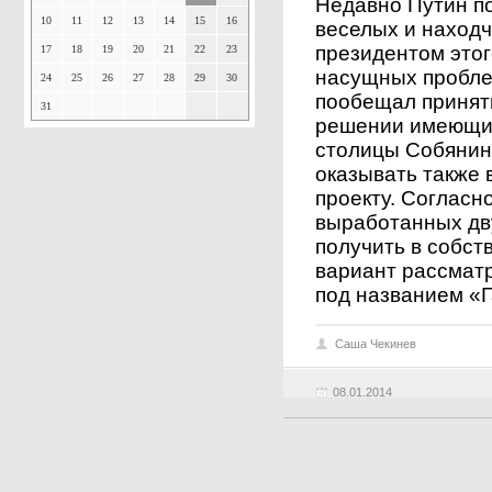
Недавно Путин по
10
11
12
13
14
15
16
веселых и находч
президентом этог
17
18
19
20
21
22
23
насущных пробле
24
25
26
27
28
29
30
пообещал принят
31
решении имеющих
столицы Собянина
оказывать также
проекту. Согласн
выработанных дв
получить в собст
вариант рассмат
под названием «Г
Саша Чекинев
08.01.2014