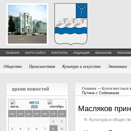
ГЛАВНАЯ
КАРТА САЙТА
КОНТАКТЫ
РЕДАКЦИЯ
ВАКАНСИИ
РЕКЛАМА
Общество
Происшествия
Культура и искусство
Экономика
архив новостей
Главная
Блоги местных 
Путина с Собяниным
август
Масляков при
2026
пон
втр
срд
чет
пят
суб
вск
Культура и обществ
1
2
3
4
5
6
7
8
9