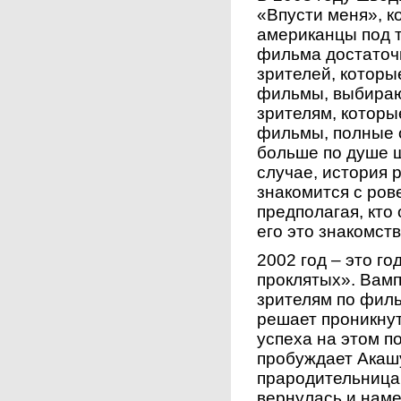
«Впусти меня», к
американцы под 
фильма достаточн
зрителей, котор
фильмы, выбираю
зрителям, котор
фильмы, полные 
больше по душе 
случае, история 
знакомится с ров
предполагая, кто
его это знакомств
2002 год – это г
проклятых». Вамп
зрителям по фил
решает проникнут
успеха на этом п
пробуждает Акашу
прародительница
вернулась и наме