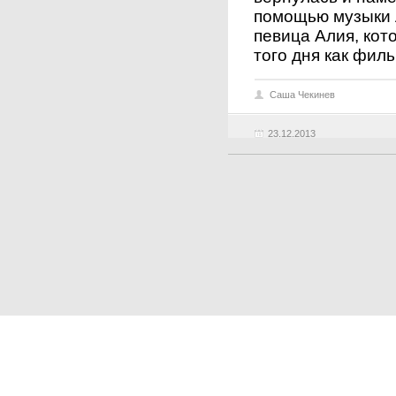
помощью музыки Л
певица Алия, кот
того дня как фил
Саша Чекинев
23.12.2013