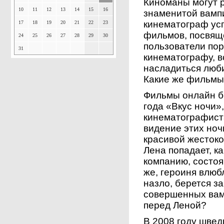
Киноманы могут р
10
11
12
13
14
15
16
знаменитой вамп
кинематограф усп
17
18
19
20
21
22
23
фильмов, посвящ
24
25
26
27
28
29
30
пользователи пор
31
кинематографу, 
насладиться люб
Какие же фильмы
Фильмы онлайн б
года «Вкус ночи»
кинематографист
видение этих ноч
красивой жестоко
Лена попадает, ка
компанию, состо
же, героиня влюбл
назло, берется з
совершенных вам
перед Леной?
В 2008 году швед