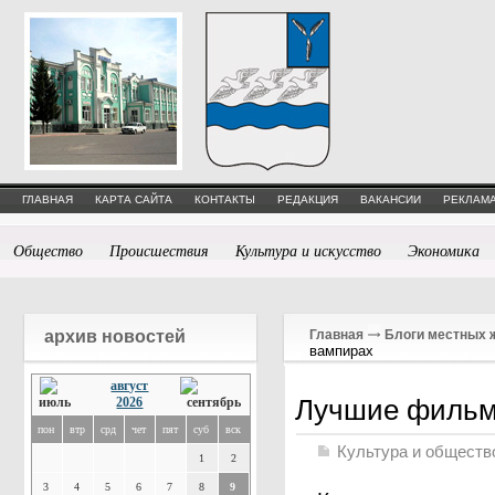
ГЛАВНАЯ
КАРТА САЙТА
КОНТАКТЫ
РЕДАКЦИЯ
ВАКАНСИИ
РЕКЛАМА
Общество
Происшествия
Культура и искусство
Экономика
архив новостей
Главная
Блоги местных 
вампирах
август
Лучшие фильм
2026
пон
втр
срд
чет
пят
суб
вск
Культура и обществ
1
2
3
4
5
6
7
8
9