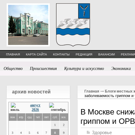
ГЛАВНАЯ
КАРТА САЙТА
КОНТАКТЫ
РЕДАКЦИЯ
ВАКАНСИИ
РЕКЛАМА
Общество
Происшествия
Культура и искусство
Экономика
архив новостей
Главная
Блоги местных 
заболеваемость гриппом 
август
В Москве сниж
2026
пон
втр
срд
чет
пят
суб
вск
гриппом и ОР
1
2
Здоровье
3
4
5
6
7
8
9