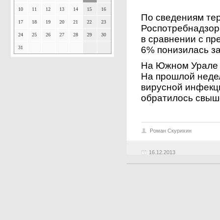
10
11
12
13
14
15
16
По сведениям те
17
18
19
20
21
22
23
Роспотребнадзора
24
25
26
27
28
29
30
в сравнении с пр
31
6% понизилась з
На Южном Урале 
На прошлой неде
вирусной инфекц
обратилось свыш
Роман Скурихин
16.12.2013