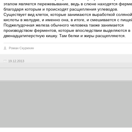
этапом является пережевывание, ведь в слюне находятся ферме
благодаря которым и происходят расщепления углеводов.
Существует вид клеток, которые занимаются выработкой соляно
кислоты в желудке, и именно она, в итоге, и смешивается с пище
Поджелудочная железа обычного человека также занимается
производством ферментов, которые впоследствии выделяются в
двенадцатиперстную кишку. Там белки и жиры расщепляются.
Роман Скурихин
19.12.2013