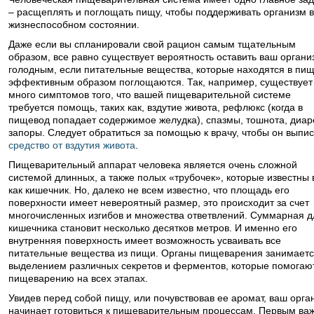
– расщеплять и поглощать пищу, чтобы поддерживать организм в
жизнеспособном состоянии.
Даже если вы спланировали свой рацион самым тщательным
образом, все равно существует вероятность оставить ваш органи
голодным, если питательные вещества, которые находятся в пищ
эффективным образом поглощаются. Так, например, существует
много симптомов того, что вашей пищеварительной системе
требуется помощь, таких как, вздутие живота, рефлюкс (когда в
пищевод попадает содержимое желудка), спазмы, тошнота, диар
запоры. Следует обратиться за помощью к врачу, чтобы он выпи
средство от вздутия живота
.
Пищеварительный аппарат человека является очень сложной
системой длинных, а также полых «трубочек», которые известны 
как кишечник. Но, далеко не всем известно, что площадь его
поверхности имеет невероятный размер, это происходит за счет
многочисленных изгибов и множества ответвлений. Суммарная д
кишечника становит несколько десятков метров. И именно его
внутренняя поверхность имеет возможность усваивать все
питательные вещества из пищи. Органы пищеварения занимаетс
выделением различных секретов и ферментов, которые помогаю
пищеварению на всех этапах.
Увидев перед собой пищу, или почувствовав ее аромат, ваш орга
начинает готовиться к пищеварительным процессам. Первым ва