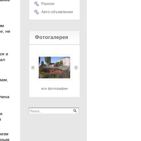
Разное
Авто-объявления
зм
е, не
Фотогалерея
ея и
сал
вам,
все фотографии
лина
я
т
низм
жным