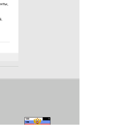
нты,
й
й.