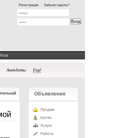
Регистрация
Забыли пароль?
ЙТОВ
Анекдоты
Ещё
ительной
Объявления
Продам
мой
Куплю
Услуги
Работа
дание