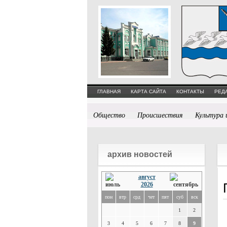
ГЛАВНАЯ
КАРТА САЙТА
КОНТАКТЫ
РЕД
Общество
Происшествия
Культура 
архив новостей
август
2026
пон
втр
срд
чет
пят
суб
вск
1
2
3
4
5
6
7
8
9