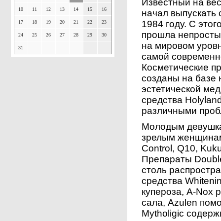
Известный на вес
10
11
12
13
14
15
16
начал выпускать 
1984 году. С это
17
18
19
20
21
22
23
прошла непростые
24
25
26
27
28
29
30
на мировом уров
31
самой современн
Косметические п
созданы на базе 
эстетической ме
средства Holylan
различными проб
Молодым девушка
зрелым женщинам
Control, Q10, Kuku
Препараты Double
столь распростра
средства Whiten
купероза, A-Nox 
сала, Azulen пом
Mytholigic содер