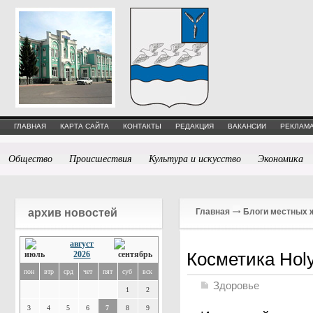
ГЛАВНАЯ
КАРТА САЙТА
КОНТАКТЫ
РЕДАКЦИЯ
ВАКАНСИИ
РЕКЛАМА
Общество
Происшествия
Культура и искусство
Экономика
архив новостей
Главная
Блоги местных 
август
Косметика Hol
2026
пон
втр
срд
чет
пят
суб
вск
Здоровье
1
2
3
4
5
6
7
8
9