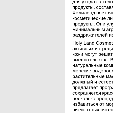
для ухода за тел
продукты, состав
Холиленд постоя
косметические ли
продукты. Они ул
минимальным агр
раздражителей и
Holy Land Cosmet
активных ингред
кожи могут решат
вмешательства. В
натуральные комп
морские водоросл
растительные мас
должный и естест
предлагает прог
сохраняется красо
несколько процед
избавиться от мо
пигментных пятен